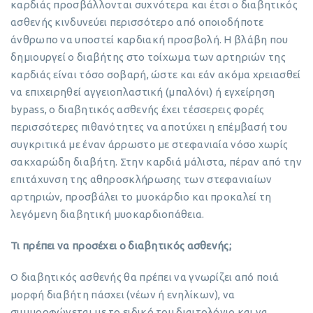
καρδιάς προσβάλλονται συχνότερα και έτσι ο διαβητικός
ασθενής κινδυνεύει περισσότερο από οποιοδήποτε
άνθρωπο να υποστεί καρδιακή προσβολή. Η βλάβη που
δημιουργεί ο διαβήτης στο τοίχωμα των αρτηριών της
καρδιάς είναι τόσο σοβαρή, ώστε και εάν ακόμα χρειασθεί
να επιχειρηθεί αγγειοπλαστική (μπαλόνι) ή εγχείρηση
bypass, ο διαβητικός ασθενής έχει τέσσερεις φορές
περισσότερες πιθανότητες να αποτύχει η επέμβασή του
συγκριτικά με έναν άρρωστο με στεφανιαία νόσο χωρίς
σακχαρώδη διαβήτη. Στην καρδιά μάλιστα, πέραν από την
επιτάχυνση της αθηροσκλήρωσης των στεφανιαίων
αρτηριών, προσβάλει το μυοκάρδιο και προκαλεί τη
λεγόμενη διαβητική μυοκαρδιοπάθεια.
Τι πρέπει να προσέχει ο διαβητικός ασθενής;
Ο διαβητικός ασθενής θα πρέπει να γνωρίζει από ποιά
μορφή διαβήτη πάσχει (νέων ή ενηλίκων), να
συμμορφώνεται με το ειδικό του διαιτολόγιο και να