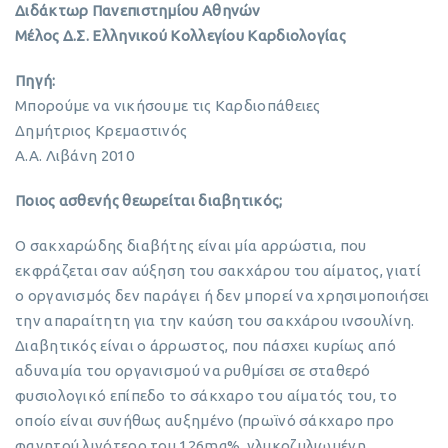
Διδάκτωρ Πανεπιστημίου Αθηνών
Μέλος Δ.Σ. Ελληνικού Κολλεγίου Καρδιολογίας
Πηγή:
Μπορούμε να νικήσουμε τις Καρδιοπάθειες
Δημήτριος Κρεμαστινός
Α.Α. Λιβάνη 2010
Ποιος ασθενής θεωρείται διαβητικός;
Ο σακχαρώδης διαβήτης είναι μία αρρώστια, που
εκφράζεται σαν αύξηση του σακχάρου του αίματος, γιατί
ο οργανισμός δεν παράγει ή δεν μπορεί να χρησιμοποιήσει
την απαραίτητη για την καύση του σακχάρου ινσουλίνη.
Διαβητικός είναι ο άρρωστος, που πάσχει κυρίως από
αδυναμία του οργανισμού να ρυθμίσει σε σταθερό
φυσιολογικό επίπεδο το σάκχαρο του αίματός του, το
οποίο είναι συνήθως αυξημένο (πρωϊνό σάκχαρο προ
φαγητού λιγότερο του 126mg%, γλυκοζυλιωμένη