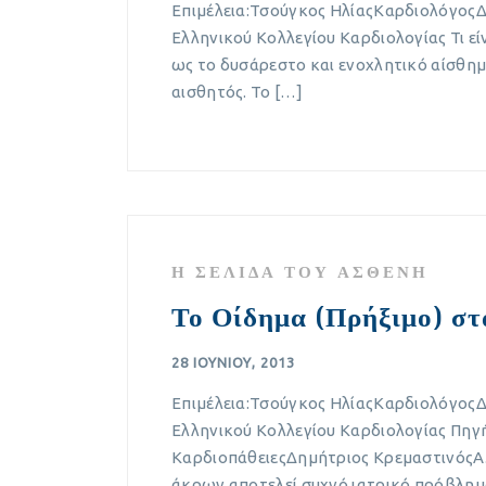
Επιμέλεια:Τσούγκος ΗλίαςΚαρδιολόγος
Ελληνικού Κολλεγίου Καρδιολογίας Τι εί
ως το δυσάρεστο και ενοχλητικό αίσθημα
αισθητός. Το […]
Η ΣΕΛΊΔΑ ΤΟΥ ΑΣΘΕΝΉ
Το Οίδημα (Πρήξιμο) σ
28 ΙΟΥΝΊΟΥ, 2013
Επιμέλεια:Τσούγκος ΗλίαςΚαρδιολόγος
Ελληνικού Κολλεγίου Καρδιολογίας Πηγ
ΚαρδιοπάθειεςΔημήτριος ΚρεμαστινόςΑ.
άκρων αποτελεί συχνό ιατρικό πρόβλημα