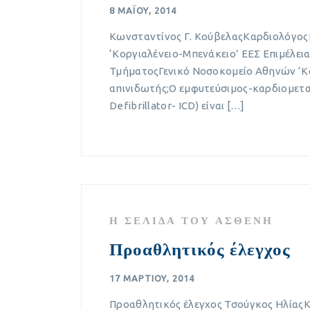
8 ΜΑΪ́ΟΥ, 2014
Κωνσταντίνος Γ. ΚούβελαςΚαρδιολόγος
‘Κοργιαλένειο-Μπενάκειο’ ΕΕΣ Επιμέλε
ΤμήματοςΓενικό Νοσοκομείο Αθηνών ‘Κορ
απινιδωτής;Ο εμφυτεύσιμος-καρδιομετα
Defibrillator- ICD) είναι […]
Η ΣΕΛΊΔΑ ΤΟΥ ΑΣΘΕΝΉ
Προαθλητικός έλεγχος
17 ΜΑΡΤΊΟΥ, 2014
Προαθλητικός έλεγχος Τσούγκος ΗλίαςΚ