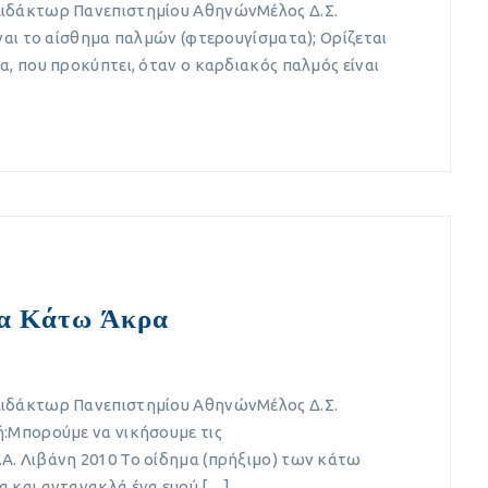
Διδάκτωρ Πανεπιστημίου ΑθηνώνΜέλος Δ.Σ.
ναι το αίσθημα παλμών (φτερουγίσματα); Ορίζεται
, που προκύπτει, όταν ο καρδιακός παλμός είναι
τα Κάτω Άκρα
Διδάκτωρ Πανεπιστημίου ΑθηνώνΜέλος Δ.Σ.
ή:Μπορούμε να νικήσουμε τις
Α. Λιβάνη 2010 Το οίδημα (πρήξιμο) των κάτω
 και αντανακλά ένα ευρύ […]