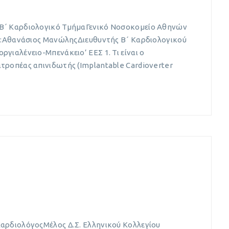
Β΄ Καρδιολογικό ΤμήμαΓενικό Νοσοκομείο Αθηνών
ια:Αθανάσιος ΜανώληςΔιευθυντής Β΄ Καρδιολογικού
γιαλένειο-Μπενάκειο’ ΕΕΣ 1. Τι είναι ο
τροπέας απινιδωτής (Implantable Cardioverter
αρδιολόγοςΜέλος Δ.Σ. Ελληνικού Κολλεγίου