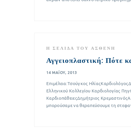
Η ΣΕΛΊΔΑ ΤΟΥ ΑΣΘΕΝΉ
Αγγειοπλαστική: Πότε κ
14 ΜΑΪ́ΟΥ, 2013
Επιμέλεια:Τσούγκος ΗλίαςΚαρδιολόγος
Ελληνικού Κολλεγίου Καρδιολογίας Πηγ
ΚαρδιοπάθειεςΔημήτριος ΚρεμαστινόςΑ.Α
μπορούσαμε να θεραπεύσουμε τη στεφαν