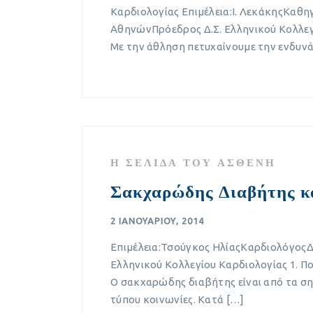
Καρδιολογίας Επιμέλεια:Ι. ΛεκάκηςΚαθη
ΑθηνώνΠρόεδρος Δ.Σ. Ελληνικού Κολλεγί
Με την άθληση πετυχαίνουμε την ενδυν
Η ΣΕΛΊΔΑ ΤΟΥ ΑΣΘΕΝΉ
Σακχαρώδης Διαβήτης κ
2 ΙΑΝΟΥΑΡΊΟΥ, 2014
Επιμέλεια:Τσούγκος ΗλίαςΚαρδιολόγος
Ελληνικού Κολλεγίου Καρδιολογίας 1. Π
Ο σακχαρώδης διαβήτης είναι από τα σ
τύπου κοινωνίες. Κατά […]