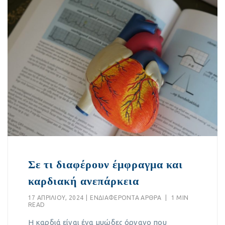
Σε τι διαφέρουν έμφραγμα και
καρδιακή ανεπάρκεια
17 ΑΠΡΙΛΊΟΥ, 2024
|
EΝΔΙΑΦΈΡΟΝΤΑ ΆΡΘΡΑ
|
1 MIN
READ
Η καρδιά είναι ένα μυώδες όργανο που