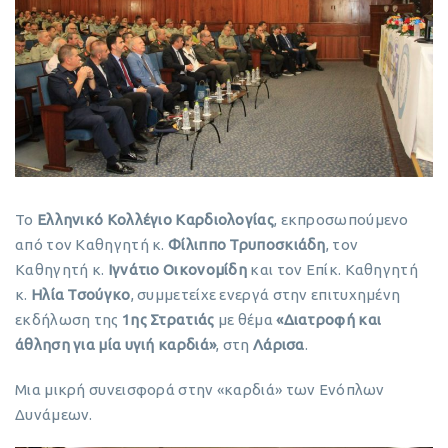
Το
Ελληνικό Κολλέγιο Καρδιολογίας
, εκπροσωπούμενο
από τον Καθηγητή κ.
Φίλιππο Τρυποσκιάδη
, τον
Καθηγητή κ.
Ιγνάτιο Οικονομίδη
και τον Επίκ. Καθηγητή
κ.
Ηλία Τσούγκο
, συμμετείχε ενεργά στην επιτυχημένη
εκδήλωση της
1ης Στρατιάς
με θέμα
«Διατροφή και
άθληση για μία υγιή καρδιά»
, στη
Λάρισα
.
Μια μικρή συνεισφορά στην «καρδιά» των Ενόπλων
Δυνάμεων.