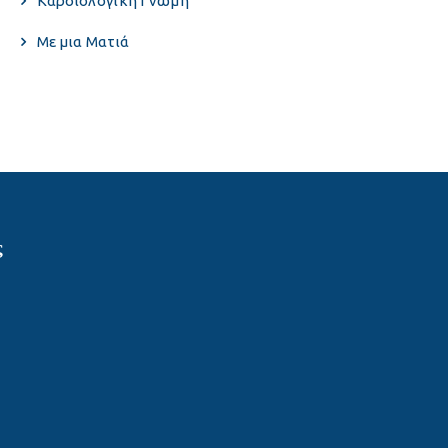
Καρδιολογική Γνώμη
Με μια Ματιά
ς