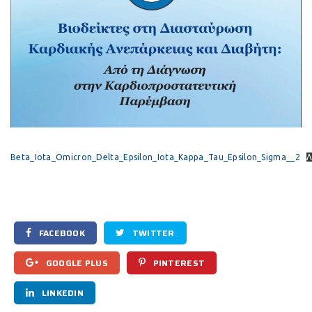
Beta_Iota_Omicron_Delta_Epsilon_Iota_Kappa_Tau_Epsilon_Sigma__2
Λ
FACEBOOK
TWITTER
GOOGLE PLUS
PINTEREST
LINKEDIN