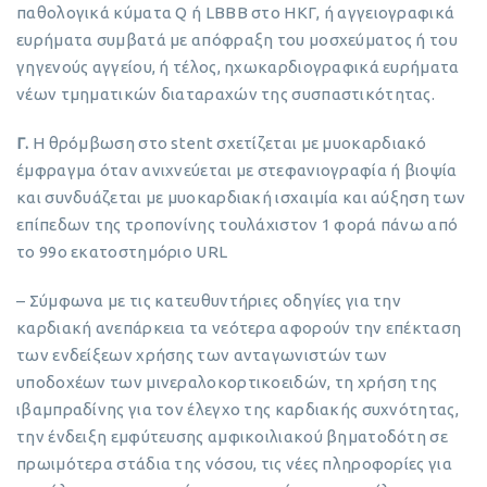
παθολογικά κύματα Q ή LBBB στο ΗΚΓ, ή αγγειογραφικά
ευρήματα συμβατά με απόφραξη του μοσχεύματος ή του
γηγενούς αγγείου, ή τέλος, ηχωκαρδιογραφικά ευρήματα
νέων τμηματικών διαταραχών της συσπαστικότητας.
Γ.
Η θρόμβωση στο stent σχετίζεται με μυοκαρδιακό
έμφραγμα όταν ανιχνεύεται με στεφανιογραφία ή βιοψία
και συνδυάζεται με μυοκαρδιακή ισχαιμία και αύξηση των
επίπεδων της τροπονίνης τουλάχιστον 1 φορά πάνω από
το 99ο εκατοστημόριο URL
– Σύμφωνα με τις κατευθυντήριες οδηγίες για την
καρδιακή ανεπάρκεια τα νεότερα αφορούν την επέκταση
των ενδείξεων χρήσης των ανταγωνιστών των
υποδοχέων των μινεραλοκορτικοειδών, τη χρήση της
ιβαμπραδίνης για τον έλεγχο της καρδιακής συχνότητας,
την ένδειξη εμφύτευσης αμφικοιλιακού βηματοδότη σε
πρωιμότερα στάδια της νόσου, τις νέες πληροφορίες για