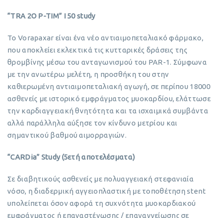
“TRA 2O P-TIM” I 50 study
Το Vorapaxar είναι ένα νέο αντιαιμοπεταλιακό φάρμακο,
που αποκλείει εκλεκτικά τις κυτταρικές δράσεις της
θρομβίνης μέσω του ανταγωνισμού του PAR-1. Σύμφωνα
με την ανωτέρω μελέτη, η προσθήκη του στην
καθιερωμένη αντιαιμοπεταλιακή αγωγή, σε περίπου 18000
ασθενείς με ιστορικό εμφράγματος μυοκαρδίου, ελάττωσε
την καρδιαγγειακή θνητότητα και τα ισχαιμικά συμβάντα
αλλά παράλληλα αύξησε τον κίνδυνο μετρίου και
σημαντικού βαθμού αιμορραγιών.
“CARDia” Study (5ετή αποτελέσματα)
Σε διαβητικούς ασθενείς με πολυαγγειακή στεφανιαία
νόσο, η διαδερμική αγγειοπλαστική με τοποθέτηση stent
υπολείπεται όσον αφορά τη συχνότητα μυοκαρδιακού
εμφράγματος ή επαναστένωσης / επαναγγείωσης σε