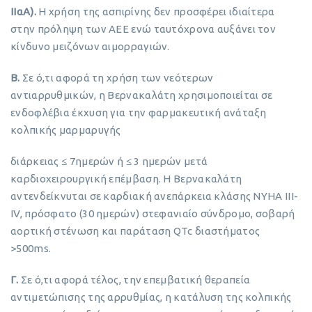
ΙΙαΑ).
Η χρήση της ασπιρίνης δεν προσφέρει ιδιαίτερα
στην πρόληψη των ΑΕΕ ενώ ταυτόχρονα αυξάνει τον
κίνδυνο μειζόνων αιμορραγιών.
B.
Σε ό,τι αφορά τη χρήση των νεότερων
αντιαρρυθμικών, η Βερνακαλάτη χρησιμοποιείται σε
ενδοφλέβια έκχυση για την φαρμακευτική ανάταξη
κολπικής μαρμαρυγής
διάρκειας ≤ 7ημερών ή ≤ 3 ημερών μετά
καρδιοχειρουργική επέμβαση. Η Βερνακαλάτη
αντενδείκνυται σε καρδιακή ανεπάρκεια κλάσης NYHA III-
ΙV, πρόσφατο (30 ημερών) στεφανιαίο σύνδρομο, σοβαρή
αορτική στένωση και παράταση QTc διαστήματος
>500ms.
Γ.
Σε ό,τι αφορά τέλος, την επεμβατική θεραπεία
αντιμετώπισης της αρρυθμίας, η κατάλυση της κολπικής