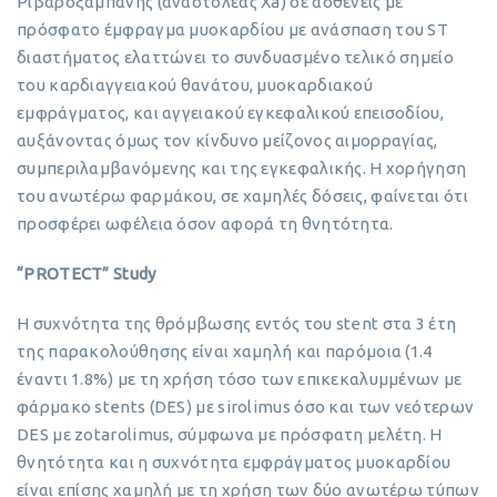
Ριβαροξαμπάνης (αναστολέας Xa) σε ασθενείς με
πρόσφατο έμφραγμα μυοκαρδίου με ανάσπαση του ST
διαστήματος ελαττώνει το συνδυασμένο τελικό σημείο
του καρδιαγγειακού θανάτου, μυοκαρδιακού
εμφράγματος, και αγγειακού εγκεφαλικού επεισοδίου,
αυξάνοντας όμως τον κίνδυνο μείζονος αιμορραγίας,
συμπεριλαμβανόμενης και της εγκεφαλικής. H χορήγηση
του ανωτέρω φαρμάκου, σε χαμηλές δόσεις, φαίνεται ότι
προσφέρει ωφέλεια όσον αφορά τη θνητότητα.
“PROTECT” Study
Η συχνότητα της θρόμβωσης εντός του stent στα 3 έτη
της παρακολούθησης είναι χαμηλή και παρόμοια (1.4
έναντι 1.8%) με τη χρήση τόσο των επικεκαλυμμένων με
φάρμακο stents (DES) με sirolimus όσο και των νεότερων
DES με zotarolimus, σύμφωνα με πρόσφατη μελέτη. Η
θνητότητα και η συχνότητα εμφράγματος μυοκαρδίου
είναι επίσης χαμηλή με τη χρήση των δύο ανωτέρω τύπων