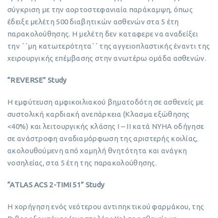
σύγκριση με την αορτοστεφανιαία παράκαμψη, όπως
έδειξε μελέτη 500 διαβητικών ασθενών στα 5 έτη
παρακολούθησης. Η μελέτη δεν καταφερε να αναδείξει
την ΄΄μη κατωτερότητα΄΄ της αγγειοπλαστικής έναντι της
χειρουργικής επέμβασης στην ανωτέρω ομάδα ασθενών.
“REVERSE” Study
H εμφύτευση αμφικοιλιακού βηματοδότη σε ασθενείς με
συστολική καρδιακή ανεπάρκεια (Κλασμα εξώθησης
<40%) και λειτουργικής κλάσης Ι – ΙΙ κατά NYHA οδήγησε
σε ανάστροφη αναδιαμόρφωση της αριστερής κοιλίας,
ακολουθούμενη από χαμηλή θνητότητα και ανάγκη
νοσηλείας, στα 5 έτη της παρακολούθησης.
“ATLAS ACS 2-TIMI 51” Study
H χορήγηση ενός νεότερου αντιπηκτικού φαρμάκου, της