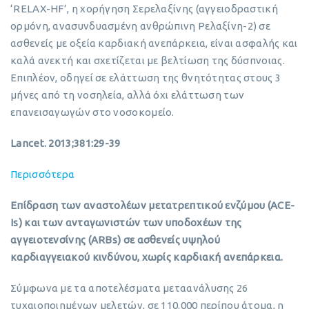
‘RELAX-HF’, η χορήγηση Σερελαξίνης (αγγειοδραστική
ορμόνη, ανασυνδυασμένη ανθρώπινη Ρελαξίνη-2) σε
ασθενείς με οξεία καρδιακή ανεπάρκεια, είναι ασφαλής και
καλά ανεκτή και σχετίζεται με βελτίωση της δύσπνοιας.
Επιπλέον, οδηγεί σε ελάττωση της θνητότητας στους 3
μήνες από τη νοσηλεία, αλλά όχι ελάττωση των
επανεισαγωγών στο νοσοκομείο.
Lancet. 2013;381:29-39
Περισσότερα
Επίδραση των αναστολέων μετατρεπτικού ενζύμου (ACE-
Is) και των ανταγωνιστών των υποδοχέων της
αγγειοτενσίνης (ARBs) σε ασθενείς υψηλού
καρδιαγγειακού κινδύνου, χωρίς καρδιακή ανεπάρκεια.
Σύμφωνα με τα αποτελέσματα μεταανάλυσης 26
τυχαιοποιημένων μελετών, σε 110.000 περίπου άτομα, η