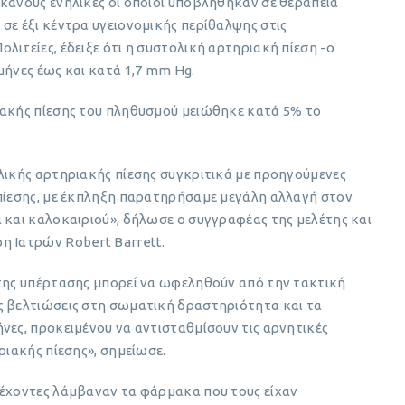
κανούς ενήλικες οι οποίοι υποβλήθηκαν σε θεραπεία
σε έξι κέντρα υγειονομικής περίθαλψης στις
λιτείες, έδειξε ότι η συστολική αρτηριακή πίεση -ο
μήνες έως και κατά 1,7 mm Hg.
ιακής πίεσης του πληθυσμού μειώθηκε κατά 5% το
λικής αρτηριακής πίεσης συγκριτικά με προηγούμενες
 πίεσης, με έκπληξη παρατηρήσαμε μεγάλη αλλαγή στον
 και καλοκαιριού», δήλωσε ο συγγραφέας της μελέτης και
η Ιατρών Robert Barrett.
 της υπέρτασης μπορεί να ωφεληθούν από την τακτική
ς βελτιώσεις στη σωματική δραστηριότητα και τα
νες, προκειμένου να αντισταθμίσουν τις αρνητικές
ριακής πίεσης», σημείωσε.
τέχοντες λάμβαναν τα φάρμακα που τους είχαν