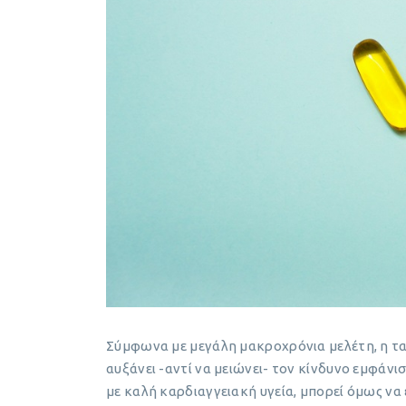
Σύμφωνα με μεγάλη μακροχρόνια μελέτη, η 
αυξάνει -αντί να μειώνει- τον κίνδυνο εμφάν
με καλή καρδιαγγειακή υγεία, μπορεί όμως να