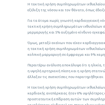
Η τακτική χρήση συμπληρωμάτων ιχθυελαίου έ
εξέλιξη της νόσου και τον θάνατο, όπως έδειξ
Για τα άτομα χωρίς γνωστή καρδιαγγειακή νό
τακτική χρήση συμπληρωμάτων ιχθυελαίων σχ
μαρμαρυγής και 5% αυξημένο κίνδυνο εγκεφαλ
Όμως, μεταξύ εκείνων που είχαν καρδιαγγεια
η τακτική χρήση συμπληρωμάτων ιχθυελαίων 
κολπική μαρμαρυγή σε έμφραγμα και 9% χαμη
Περαιτέρω ανάλυση αποκάλυψε ότι η ηλικία, 
η υψηλή αρτηριακή πίεση και η χρήση στατιν
άλλαξαν τις συσχετίσεις που παρατηρήθηκαν.
Η τακτική χρήση συμπληρωμάτων ιχθυελαίων 
καρδιακής ανεπάρκειας ήταν 6% υψηλότερος σ
προστατευτική επίδραση αυτών των συμπληρ
χαμηλότερος κίνδυνος) και στους ηλικιωμένο