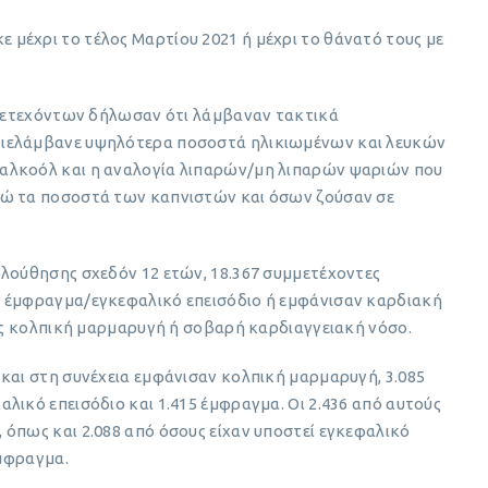
μέχρι το τέλος Μαρτίου 2021 ή μέχρι το θάνατό τους με
υμμετεχόντων δήλωσαν ότι λάμβαναν τακτικά
ριελάμβανε υψηλότερα ποσοστά ηλικιωμένων και λευκών
αλκοόλ και η αναλογία λιπαρών/μη λιπαρών ψαριών που
νώ τα ποσοστά των καπνιστών και όσων ζούσαν σε
ολούθησης σχεδόν 12 ετών, 18.367 συμμετέχοντες
ν έμφραγμα/εγκεφαλικό επεισόδιο ή εμφάνισαν καρδιακή
ρίς κολπική μαρμαρυγή ή σοβαρή καρδιαγγειακή νόσο.
και στη συνέχεια εμφάνισαν κολπική μαρμαρυγή, 3.085
λικό επεισόδιο και 1.415 έμφραγμα. Οι 2.436 από αυτούς
όπως και 2.088 από όσους είχαν υποστεί εγκεφαλικό
έμφραγμα.