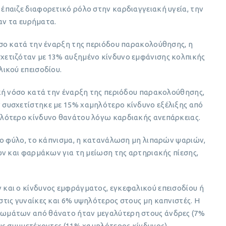
παιζε διαφορετικό ρόλο στην καρδιαγγειακή υγεία, την
αν τα ευρήματα.
σο κατά την έναρξη της περιόδου παρακολούθησης, η
ετιζόταν με 13% αυξημένο κίνδυνο εμφάνισης κολπικής
ικού επεισοδίου.
κή νόσο κατά την έναρξη της περιόδου παρακολούθησης,
συσχετίστηκε με 15% χαμηλότερο κίνδυνο εξέλιξης από
λότερο κίνδυνο θανάτου λόγω καρδιακής ανεπάρκειας.
το φύλο, το κάπνισμα, η κατανάλωση μη λιπαρών ψαριών,
ών και φαρμάκων για τη μείωση της αρτηριακής πίεσης,
και ο κίνδυνος εμφράγματος, εγκεφαλικού επεισοδίου ή
τις γυναίκες και 6% υψηλότερος στους μη καπνιστές. Η
ωμάτων από θάνατο ήταν μεγαλύτερη στους άνδρες (7%
υς συμμετέχοντες (11% χαμηλότερος κίνδυνος).