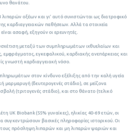
δυνο θανάτου.
3 λιπαρών οξέων και γι’ αυτό συνιστώνται ως διατροφικό
σης καρδιαγγειακών παθήσεων. Αλλά τα στοιχεία
είναι ασαφή, εξηγούν οι ερευνητές.
η συσχέτιση μεταξύ των συμπληρωμάτων ιχθυελαίων και
 εμφράγματος, εγκεφαλικού, καρδιακής ανεπάρκειας και
ίς γνωστή καρδιαγγειακή νόσο.
πληρωμάτων στον κίνδυνο εξέλιξης από την καλή υγεία
κή μαρμαρυγή (δευτερογενές στάδιο), σε μείζονα
βολή (τριτογενές στάδιο), και στο θάνατο (τελικό
τη UK Biobank (55% γυναίκες), ηλικίας 40-69 ετών, οι
 να συγκεντρώσουν βασικές πληροφορίες ιστορικού. Οι
τους πρόσληψη λιπαρών και μη λιπαρών ψαριών και