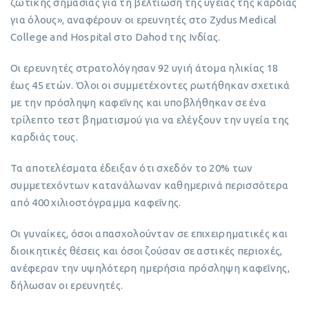
ζωτικής σημασίας για τη βελτίωση της υγείας της καρδιάς
για όλους», αναφέρουν οι ερευνητές στο Zydus Medical
College and Hospital στο Dahod της Ινδίας.
Οι ερευνητές στρατολόγησαν 92 υγιή άτομα ηλικίας 18
έως 45 ετών. Όλοι οι συμμετέχοντες ρωτήθηκαν σχετικά
με την πρόσληψη καφεΐνης και υποβλήθηκαν σε ένα
τρίλεπτο τεστ βηματισμού για να ελέγξουν την υγεία της
καρδιάς τους.
Τα αποτελέσματα έδειξαν ότι σχεδόν το 20% των
συμμετεχόντων κατανάλωναν καθημερινά περισσότερα
από 400 χιλιοστόγραμμα καφεΐνης.
Οι γυναίκες, όσοι απασχολούνταν σε επιχειρηματικές και
διοικητικές θέσεις και όσοι ζούσαν σε αστικές περιοχές,
ανέφεραν την υψηλότερη ημερήσια πρόσληψη καφεΐνης,
δήλωσαν οι ερευνητές.