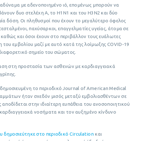
τραδύναμα με αδενοποιημένο ιό, επομένως μπορούν να
άνουν δυο στελέχη Α, το Η1Ν1 και του Η3Ν2 και δύο
μία δόση. Οι πληθυσμοί που έχουν το μεγαλύτερο όφελος
εσταλμένοι, παχύσαρκοι, επαγγελματίες υγείας, άτομα σε
 καθώς και όσοι έχουν στο περιβάλλον τους ευάλωτες
 του εμβολίου μαζί με αυτό κατά της λοίμωξης COVID-19
 διαφορετικό σημείο του σώματος.
αση στη προστασία των ασθενών με καρδιαγγειακά
γρίπης.
δημοσιευμένη το περιοδικό Journal of American Medical
βαμμάτων ήταν σχεδόν μισός μεταξύ εμβολιασθέντων σε
 αποδίδεται στην ιδιαίτερη ευπάθεια του ανοσοποιητικού
 καρδιαγγειακά νοσήματα και τον αυξημένο κίνδυνο
υ δημοσιεύτηκε στο περιοδικό Circulation
και