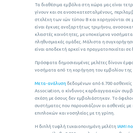
Τα διαθέσιμα εμβόλια στη χώρα μας είναι τε
γίνουν και σε ανοσοκατεσταλμένους, περιλαμβ
στελέχη των ιών τύπου Β και χορηγούνται σε 
είναι έγκυες ανεξαρτήτως τριμήνου, ανοσοκατ
κλειστές κοινότητες, με υποκείμενα νοσήματα
πληθυσμιακές ομάδες. Μάλιστα η συγχορήγηση
είναι αποδεκτή αρκεί να πραγματοποιείται σε
Πρόσφατα δημοσιευμένες μελέτες δίνουν έμφ
νοσήματα από τη χορήγηση του εμβολίου της 
Μετα-ανάλυση
δεδομένων από 6.700 ασθενείς 
Association, ο κίνδυνος καρδιαγγειακών συμ
σχέση με όσους δεν εμβολιάστηκαν. Το όφελος
συστήματος που παρουσιάζουν οι ασθενείς με
επιπλοκών και νοσηλείας με τη γρίπη.
Η διπλή τυφλή τυχαιοποιημένη μελέτη
IAMI πο