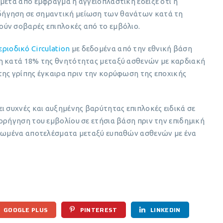
μετά από έμφραγμα ή αγγειοπλαστική έδειξε ότι η
δήγηση σε σημαντική μείωση των θανάτων κατά τη
ύν σοβαρές επιπλοκές από το εμβόλιο.
ριοδικό Circulation
με δεδομένα από την εθνική βάση
ση κατά 18% της θνητότητας μεταξύ ασθενών με καρδιακή
της γρίπης έγκαιρα πριν την κορύφωση της εποχικής
ι συχνές και αυξημένης βαρύτητας επιπλοκές ειδικά σε
ορήγηση του εμβολίου σε ετήσια βάση πριν την επιδημική
λτιωμένα αποτελέσματα μεταξύ ευπαθών ασθενών με ένα
GOOGLE PLUS
PINTEREST
LINKEDIN