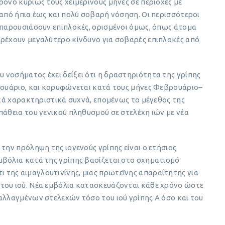
ρόνο κυρίως τους χειμερινούς μήνες σε περιοχές με
 από ήπια έως και πολύ σοβαρή νόσηση. Οι περισσότεροι
 παρουσιάσουν επιπλοκές, ορισμένοι όμως, όπως άτομα
τρέχουν μεγαλύτερο κίνδυνο για σοβαρές επιπλοκές από
νοσήματος έχει δείξει ότι η δραστηριότητα της γρίπης
ανουάριο, και κορυφώνεται κατά τους μήνες Φεβρουάριο–
ικά χαρακτηριστικά συχνά, επομένως το μέγεθος της
πάθεια του γενικού πληθυσμού σε στελέχη ιών με νέα
την πρόληψη της ιογενούς γρίπης είναι ο ετήσιος
μβόλια κατά της γρίπης βασίζεται στο σχηματισμό
της αιμαγλουτινίνης, μιας πρωτεΐνης απαραίτητης για
του ιού. Νέα εμβόλια κατασκευάζονται κάθε χρόνο ώστε
αλλαγμένων στελεχών τόσο του ιού γρίπης Α όσο και του