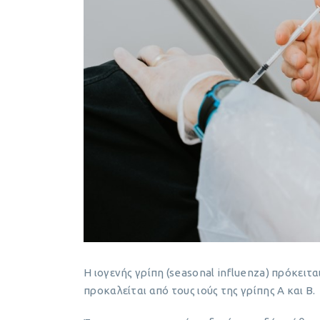
Η ιογενής γρίπη (seasonal influenza) πρόκειτα
προκαλείται από τους ιούς της γρίπης Α και Β.