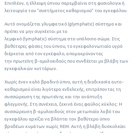
Επιπλέον, η έλλειψη ύπνου παρεμβαίνει στη φυσιολογική
λειτουργία του “συστήματος καθαρισμού” του εγκεφάλου.
Αυτό ονομάζεται γλυμφατικό (glymphatic) σύστημα και
πρέπει να μην συγχέεται με το
λεμφικό (lymphatic) σύστημα στο υπόλοιπο σώμα. Στις
βαθύτερες φάσεις του ύπνου, το εγκεφαλονωτιαίο υγρό
διέρχεται από τον εγκέφαλο, απομακρύνοντας
την πρωτεΐνη β-αμυλοειδούς που συνδέεται με βλάβη των
εγκεφαλικών κυττάρων.
Χωρίς έναν καλό βραδινό ύπνο, αυτή η διαδικασία αυτο-
καθαρισμού είναι λιγότερο ενδελεχής, επιτρέποντας τη
συσσώρευση της πρωτεΐνης και την ανάπτυξη
φλεγμονής. Στη συνέχεια, ξεκινά ένας φαύλος κύκλος: Η
συσσώρευση β-αμυλοειδούς στον μετωπιαίο λοβό του
εγκεφάλου αρχίζει να βλάπτει τον βαθύτερο ύπνο
βραδέων κυμάτων χωρίς REM. Αυτή η βλάβη δυσκολεύει