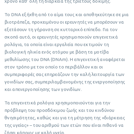
χρόνο καθ’ όλη τη διάρκεια της τριετούς δοκιμής.
Το DNA εξήχθη από το αίμα τους και αποθηκεύτηκε σε μια
βιοτράπεζα, προκειμένου οι ερευνητές να μπορέσουν να
εξετάσουν τη γήρανση σε κυτταρικό επίπεδο. Για τον
σκοπό αυτό, οι ερευνητές χρησιμοποιούν επιγενετικά
ρολόγια, τα οποία είναι εργαλεία που εκτιμούν τη
βιολογική ηλικία ενός ατόμου με βάση τα μοτίβα
μεθυλίωσης του DNA (DNAm). Η επιγενετική αναφέρεται
στον τρόπο με τον οποίο το περιβάλλον και οι
συμπεριφορές σας επηρεάζουν την καλή λειτουργία των
γονιδίων σας, συμπεριλαμβανομένης της ενεργοποίησης
και απενεργοποίησης των γονιδίων.
Τα επιγενετικά ρολόγια χρησιμοποιούνται για την
πρόβλεψη του προσδόκιμου ζωής και του κινδύνου
θνησιμότητας, καθώς και για τη μέτρηση της «διάρκειας
της υγείας» – του αριθμού των ετών που είναι πιθανό να
ζήσει κάποιος με καλή υγεία.