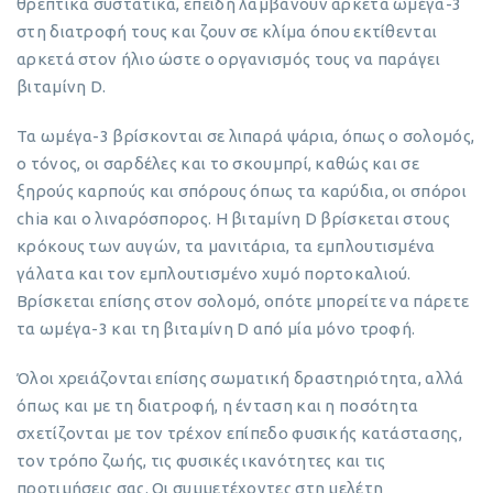
θρεπτικά συστατικά, επειδή λαμβάνουν αρκετά ωμέγα-3
στη διατροφή τους και ζουν σε κλίμα όπου εκτίθενται
αρκετά στον ήλιο ώστε ο οργανισμός τους να παράγει
βιταμίνη D.
Τα ωμέγα-3 βρίσκονται σε λιπαρά ψάρια, όπως ο σολομός,
ο τόνος, οι σαρδέλες και το σκουμπρί, καθώς και σε
ξηρούς καρπούς και σπόρους όπως τα καρύδια, οι σπόροι
chia και ο λιναρόσπορος. Η βιταμίνη D βρίσκεται στους
κρόκους των αυγών, τα μανιτάρια, τα εμπλουτισμένα
γάλατα και τον εμπλουτισμένο χυμό πορτοκαλιού.
Βρίσκεται επίσης στον σολομό, οπότε μπορείτε να πάρετε
τα ωμέγα-3 και τη βιταμίνη D από μία μόνο τροφή.
Όλοι χρειάζονται επίσης σωματική δραστηριότητα, αλλά
όπως και με τη διατροφή, η ένταση και η ποσότητα
σχετίζονται με τον τρέχον επίπεδο φυσικής κατάστασης,
τον τρόπο ζωής, τις φυσικές ικανότητες και τις
προτιμήσεις σας. Οι συμμετέχοντες στη μελέτη