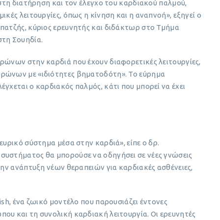
 στη διατήρηση και τον έλεγχο του καρδιακού παλμού,
ικές λειτουργίες, όπως η κίνηση και η αναπνοή», εξηγεί ο
μπατζής, κύριος ερευνητής και διδάκτωρ στο Τμήμα
στη Σουηδία.
υρώνων στην καρδιά που έχουν διαφορετικές λειτουργίες,
υρώνων με «ιδιότητες βηματοδότη». Το εύρημα
έγχεται ο καρδιακός παλμός, κάτι που μπορεί να έχει
ευρικό σύστημα μέσα στην καρδιά», είπε ο δρ.
συστήματος θα μπορούσε να οδηγήσει σε νέες γνώσεις
στην ανάπτυξη νέων θεραπειών για καρδιακές ασθένειες,
ish, ένα ζωικό μοντέλο που παρουσιάζει έντονες
ου και τη συνολική καρδιακή λειτουργία. Οι ερευνητές