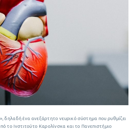
λο», δηλαδή ένα ανεξάρτητο νευρικό σύστημα που ρυθμίζει
πό το Ινστιτούτο Καρολίνσκα και το Πανεπιστήμιο