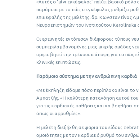
«Αυτός ο ‘μίνι εγκέφαλος’ παίζει βασικό ρόλο
παρόμοια με το πώς ο εγκέφαλος ρυθμίζει ρυθμ
επικεφαλής της μελέτης, δρ. Κωνσταντίνος Α
Νευροεπιστημών του Ινστιτούτου Karolinska 
Οι ερευνητές εντόπισαν διάφορους τύπους νε
συμπεριλαμβανομένης μιας μικρής ομάδας νε
αμφισβητεί την τρέχουσα άποψη για το πώς ελ
κλινικές επιπτώσεις.
Παρόμοιο σύστημα με την ανθρώπινη καρδιά
«Με έκπληξη είδαμε πόσο περίπλοκο είναι το ν
Αμπατζής. «Η καλύτερη κατανόηση αυτού του 
για τις καρδιακές παθήσεις και να βοηθήσει 
όπως οι αρρυθμίες».
Η μελέτη διεξήχθη σε ψάρια του είδους zebraf
ομοιότητες με τον καρδιακό ρυθμό του ανθρώπ