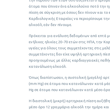
την πάροδο των ετών όσο αυξάνεται ο αριθμ
άτομα που έπιναν ένα αλκοολούχο ποτό την 
πίεση σε σύγκριση με όσους δεν πίνουν και το
Καρδιολογικής Εταιρείας να περιορίσουμε τη
αλκοόλ, εάν δεν πίνουμε.
Πρόκειται για ανάλυση δεδομένων από επτά μ
ενήλικες ηλικίας 20-70 ετών στις ΗΠΑ, την Κο
υγείας για όλους τους συμμετέχοντες στις μελ
συμμετέχοντες δεν είχε υψηλή αρτηριακή πίεσ
προηγουμένως με άλλες καρδιαγγειακές παθήσ
κατανάλωση αλκοόλ.
Όπως διαπίστωσαν, η συστολική (μεγάλη) αρτ
(mm Hg) σε άτομα που κατανάλωναν κατά μέσ
Hg σε άτομα που κατανάλωναν κατά μέσο όρο
Η διαστολική (μικρή) αρτηριακή πίεση αυξήθ
μέσο όρο 12 γραμμάρια αλκοόλ την ημέρα κα