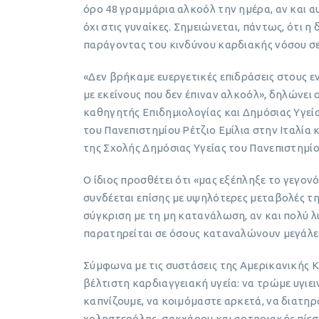
όρο 48 γραμμάρια αλκοόλ την ημέρα, αν και α
όχι στις γυναίκες. Σημειώνεται, πάντως, ότι η
παράγοντας του κινδύνου καρδιακής νόσου σε
«Δεν βρήκαμε ευεργετικές επιδράσεις στους 
με εκείνους που δεν έπιναν αλκοόλ», δηλώνει
καθηγητής Επιδημιολογίας και Δημόσιας Υγεία
του Πανεπιστημίου Ρέτζιο Εμίλια στην Ιταλί
της Σχολής Δημόσιας Υγείας του Πανεπιστημίο
Ο ίδιος προσθέτει ότι «μας εξέπληξε το γεγο
συνδέεται επίσης με υψηλότερες μεταβολές τη
σύγκριση με τη μη κατανάλωση, αν και πολύ λ
παρατηρείται σε όσους καταναλώνουν μεγάλε
Σύμφωνα με τις συστάσεις της Αμερικανικής Κα
βέλτιστη καρδιαγγειακή υγεία: να τρώμε υγιε
καπνίζουμε, να κοιμόμαστε αρκετά, να διατηρο
χοληστερόλης, σακχάρου και αρτηριακής πίεσ