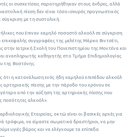
υτές οι συσχετίσεις παρατηρήθηκαν στους άνδρες, αλλά
 διαστολική πίεση δεν είναι τόσο ισχυρός προγνωστικός
 σύγκριση με τη συστολική.
ενήλικες που έπιναν χαμηλό ποσοστό αλκοόλ σε σύγκριση
 ο επικεφαλής συγγραφέας της μελέτης Μάρκο Βιντσέτι,
ς στην Ιατρική Σχολή του Πανεπιστημίου της Μοντένα και
α και αναπληρωτής καθηγητής στο Τμήμα Επιδημιολογίας
υ της Βοστόνης.
νός ότι η κατανάλωση ενός ήδη χαμηλού επιπέδου αλκοόλ
ς αρτηριακής πίεσης με την πάροδο του χρόνου σε
ιγότερο από την αύξηση της αρτηριακής πίεσης που
ς ποσότητες αλκοόλ».
ρδιολογικής Εταιρείας, οκτώ είναι οι βασικές αρχές για
ινά τρόφιμα, να είμαστε σωματικά δραστήριοι, να μην
ύμε υγιές βάρος και να ελέγχουμε τα επίπεδα
ης.