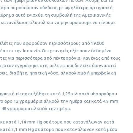
ός των ημερήσιων αλκοολούχων ποτών. Ακόμη και τα
ημέρα παρουσίασαν σύνδεση με υψηλότερη αρτηριακή
 εύρημα αυτό ενισχύει τη συμβουλή της Αμερικανικής
ν κατανάλωση αλκοόλ και να μην αρχίσουμε να πίνουμε
ελέτες που αφορούσαν περισσότερους από 19.000
ρέα και την Ιαπωνία. Οι ερευνητές εξέτασαν δεδομένα
έτες για περισσότερα από πέντε χρόνια. Κανένας από τους
η όταν εγγράφηκε στις μελέτες και δεν είχε διαγνωστεί
εις, διαβήτη, ηπατική νόσο, αλκοολισμό ή υπερβολική
ηριακή πίεση αυξήθηκε κατά 1,25 χιλιοστά υδραργύρου
ο όρο 12 γραμμάρια αλκοόλ την ημέρα και κατά 4,9 mm
 48 γραμμάρια αλκοόλ την ημέρα.
ηκε κατά 1,14 mm Hg σε άτομα που κατανάλωναν κατά
ι κατά 3,1 mm Hg σε άτομα που κατανάλωναν κατά μέσο