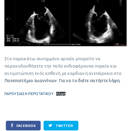
Στο παρακάτω συνημμένο αρχείο μπορείτε να
παρακολουθήσετε την πολύ ενδιαφέρουσα πορεία και
αντιμετώπιση ενός ασθενή με καρδιακή ανεπάρκεια στο
Πανεπιστήμιο Ιωαννίνων
.
Για να το δείτε πατήστε λήψη
.
ΠΑΡΟΥΣΙΑΣΗ-ΠΕΡΙΣΤΑΤΙΚΟΥ
Λήψη
FACEBOOK
TWITTER