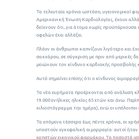
Τα τελευταία χρόνια ωστόσο, υγειονομικοί φο
Αμερικανική Ένωση Καρδιολογίας, έχουν αλλάξε
δείχνουν ότι, για άτομα χωρίς προϋπάρχουσα
οφελών έχει αλλάξει.
Πλέον οι άνθρωποι καπνίζουν λιγότερο και έχ
σακχάρου, σε σύγκριση με πριν από μερικές δε
μειώνουν τον κίνδυνο καρδιακής προσβολής κα
Αυτό σημαίνει επίσης ότι ο κίνδυνος αιμορραγ
Τα νέα ευρήματα προέρχονται από ανάλυση κλ
19.000 ενήλικες ηλικίας 65 ετών και άνω. Περί
χιλιοστόγραμμα την ημέρα), ενώ οι υπόλοιποι
Τα επόμενα τέσσερα έως πέντε χρόνια, οι χρή
υποστούν εγκεφαλική αιμορραγία: αυτοί ήταν 
χρηστών εικονικού φαρμάκου. Τα ποσοστά ισχ