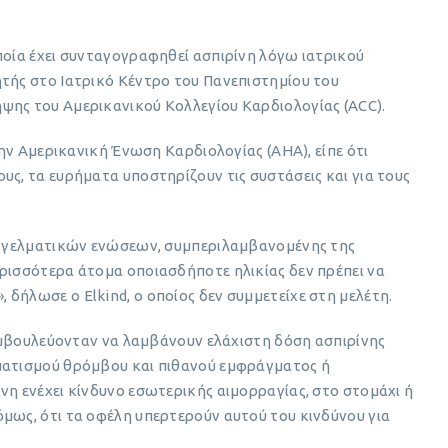
ποία έχει συνταγογραφηθεί ασπιρίνη λόγω ιατρικού
ητής στο Ιατρικό Κέντρο του Πανεπιστημίου του
ψης του Αμερικανικού Κολλεγίου Καρδιολογίας (ACC).
στην Αμερικανική Ένωση Καρδιολογίας (AHA), είπε ότι
υς, τα ευρήματα υποστηρίζουν τις συστάσεις και για τους
παγγελματικών ενώσεων, συμπεριλαμβανομένης της
ερισσότερα άτομα οποιασδήποτε ηλικίας δεν πρέπει να
δήλωσε ο Elkind, ο οποίος δεν συμμετείχε στη μελέτη.
 συμβουλεύονταν να λαμβάνουν ελάχιστη δόση ασπιρίνης
ματισμού θρόμβου και πιθανού εμφράγματος ή
νη ενέχει κίνδυνο εσωτερικής αιμορραγίας, στο στομάχι ή
μως, ότι τα οφέλη υπερτερούν αυτού του κινδύνου για