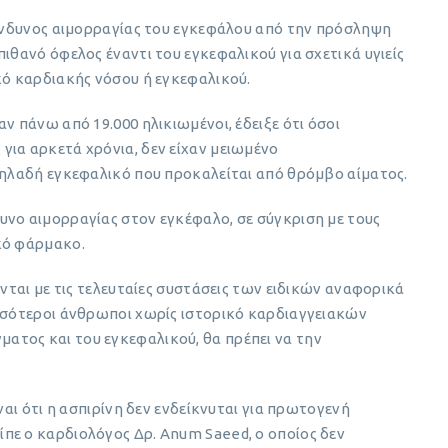
κίνδυνος αιμορραγίας του εγκεφάλου από την πρόσληψη
ιθανό όφελος έναντι του εγκεφαλικού για σχετικά υγιείς
κό καρδιακής νόσου ή εγκεφαλικού.
ν πάνω από 19.000 ηλικιωμένοι, έδειξε ότι όσοι
για αρκετά χρόνια, δεν είχαν μειωμένο
δηλαδή εγκεφαλικό που προκαλείται από θρόμβο αίματος.
υνο αιμορραγίας στον εγκέφαλο, σε σύγκριση με τους
κό φάρμακο.
ονται με τις τελευταίες συστάσεις των ειδικών αναφορικά
ισσότεροι άνθρωποι χωρίς ιστορικό καρδιαγγειακών
τος και του εγκεφαλικού, θα πρέπει να την
ναι ότι η ασπιρίνη δεν ενδείκνυται για πρωτογενή
πε ο καρδιολόγος Δρ. Anum Saeed, ο οποίος δεν