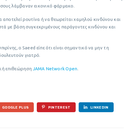
α όσους λάμβαναν εικονικό φάρμακο.
 να αποτελεί ρουτίνα ή να θεωρείται χαμηλού κινδύνου και
ιστά με βάση συγκεκριμένους παράγοντες κινδύνου και
ρίνης, ο Saeed είπε ότι είναι σημαντικό να μην τη
βουλευτούν γιατρό.
ική επιθεώρηση
JAMA Network Open
.
GOOGLE PLUS
PINTEREST
LINKEDIN