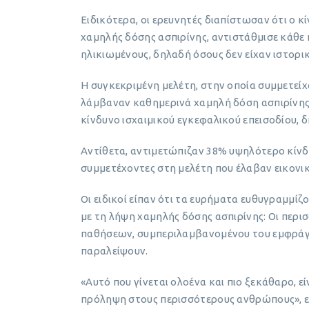
Ειδικότερα, οι ερευνητές διαπίστωσαν ότι ο 
χαμηλής δόσης ασπιρίνης, αντιστάθμισε κάθε π
ηλικιωμένους, δηλαδή όσους δεν είχαν ιστορι
Η συγκεκριμένη μελέτη, στην οποία συμμετείχα
λάμβαναν καθημερινά χαμηλή δόση ασπιρίνης 
κίνδυνο ισχαιμικού εγκεφαλικού επεισοδίου, 
Αντίθετα, αντιμετώπιζαν 38% υψηλότερο κίνδ
συμμετέχοντες στη μελέτη που έλαβαν εικονι
Οι ειδικοί είπαν ότι τα ευρήματα ευθυγραμμίζ
με τη λήψη χαμηλής δόσης ασπιρίνης: Οι περ
παθήσεων, συμπεριλαμβανομένου του εμφράγμα
παραλείψουν.
«Αυτό που γίνεται ολοένα και πιο ξεκάθαρο, εί
πρόληψη στους περισσότερους ανθρώπους», εί