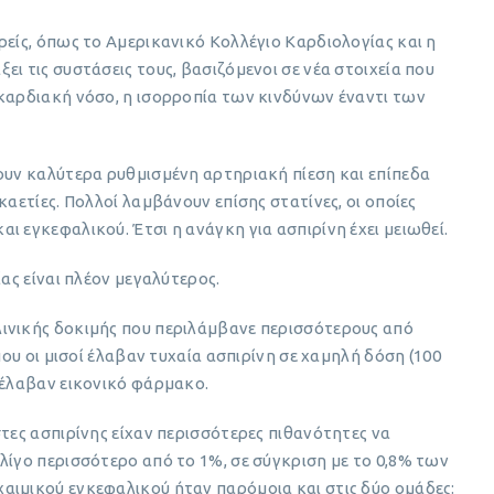
ρείς, όπως το Αμερικανικό Κολλέγιο Καρδιολογίας και η
ι τις συστάσεις τους, βασιζόμενοι σε νέα στοιχεία που
 καρδιακή νόσο, η ισορροπία των κινδύνων έναντι των
ουν καλύτερα ρυθμισμένη αρτηριακή πίεση και επίπεδα
καετίες. Πολλοί λαμβάνουν επίσης στατίνες, οι οποίες
ι εγκεφαλικού. Έτσι η ανάγκη για ασπιρίνη έχει μειωθεί.
ίας είναι πλέον μεγαλύτερος.
ινικής δοκιμής που περιλάμβανε περισσότερους από
που οι μισοί έλαβαν τυχαία ασπιρίνη σε χαμηλή δόση (100
 έλαβαν εικονικό φάρμακο.
στες ασπιρίνης είχαν περισσότερες πιθανότητες να
λίγο περισσότερο από το 1%, σε σύγκριση με το 0,8% των
αιμικού εγκεφαλικού ήταν παρόμοια και στις δύο ομάδες: