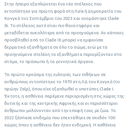
Στην ήπειρο εξαπλώνεται ένα νέο στέλεχος που
εντοπίστηκε για πρώτη φορά στη Λαϊκή Δημοκρατία του
Κονγκό τον Σεπτέμβριο του 2023 και ονομάστηκε Clade
Ib. Το στέλεχος αυτό είναι πιο θανατηφόρο και
μεταδίδεται ευκολότερα από τα προηγούμενα. Αν κάποιος
προσβληθεί από το Clade Ib μπορεί να εμφανίσει
δερματικά εξανθήματα σε όλο το σώμα, ενώ με τα
προηγούμενα στελέχη τα εξανθήματα περιορίζονταν στο
στόμα, το πρόσωπο ή τα γεννητικά όργανα.
Το πρώτο κρούσμα της ευλογιάς των πιθήκων σε
ανθρώπους εντοπίστηκε το 1970 στη ΛΔ του Κονγκό (το
πρώην Ζαΐρ), όπου είχε εξαπλωθεί ο υποτύπος Clade I.
Έκτοτε, η ασθένεια παρέμενε περιορισμένη στις χώρες της
δυτικής και της κεντρικής Αφρικής και οι περισσότεροι
άνθρωποι μολύνονταν από την επαφή τους με ζώα. Το
2022 ξέσπασε επιδημία που επεκτάθηκε σε σχεδόν 100
χώρες όπου η ασθένεια δεν ήταν ενδημική. Η ασθένεια