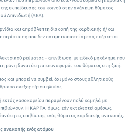
ασθενών που επιβιώνουν από έξω-νοσοκομειακή καρδιακή
 της εκπαίδευσης του κοινού στην ανάνηψη θύματος
ού Απινιδωτή (ΑΕΑ).
φνίδια και απρόβλεπτη διακοπή της καρδιακής ή/και
ε περίπτωση που δεν αντιμετωπιστεί άμεσα, επέρχεται
λεκτρικού ρεύματος – απινίδωση, με ειδικό μηχάνημα που
 τη μόνη δυνατότητα επαναφοράς του θύματος στη ζωή.
ιος και μπορεί να συμβεί, όχι μόνο στους αθλητικούς
νθρωπο ανεξαρτήτου ηλικίας.
 εκτός νοσοκομείου παραμένουν πολύ χαμηλά με
επιβιώνουν. Η ΚΑΡΠΑ, όμως, εάν εκτελεστεί αμέσως,
 πιθανότητες επιβίωσης ενός θύματος καρδιακής ανακοπής.
ς ανακοπής ενός ατόμου