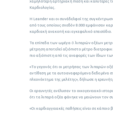
χαμηλότερη αρτηριακή πίεση και καλύτερες 
Καρδιολογίας.
Η Leander και οι συνάδελφοί της συγκέντρωσα
από τους οποίους σχεδόν 8.000 εμφάνισαν κ
καρδιακή ανακοπή και εγκεφαλικό επεισόδιο.
Τα επίπεδα των ωμέγα-3 λιπαρών οξέων μετρή
μέτρηση αποτελεί αξιόπιστο μέτρο διατροφικ
πιο αξιόπιστη από τις αναφορές των ίδιων τ
«Το γεγονός ότι οι μετρήσεις των λιπαρών οξέω
αντίθεση με τα αυτοαναφερόμενα δεδομένα σχε
πλεονέκτημα της μελέτης», δήλωσε η ερευνήτ
Οι ερευνητές ανέλυσαν το οικογενειακό ιστορ
ότι τα λιπαρά οξέα φάνηκε να μειώνουν τον σ
«Οι καρδιαγγειακές παθήσεις είναι σε κάποιο 