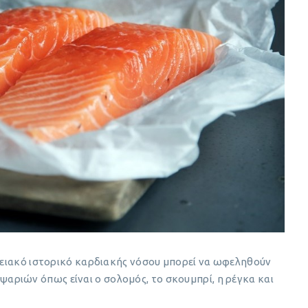
ενειακό ιστορικό καρδιακής νόσου μπορεί να ωφεληθούν
ριών όπως είναι ο σολομός, το σκουμπρί, η ρέγκα και