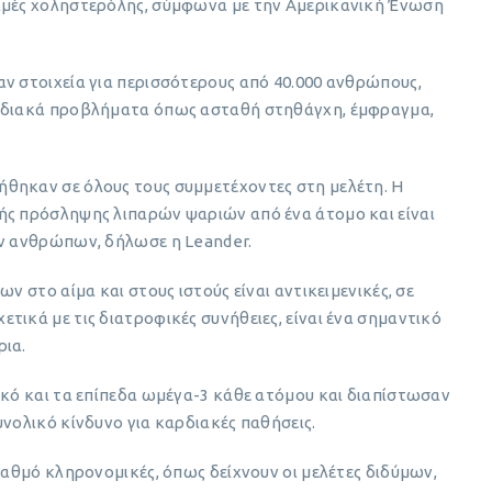
τιμές χοληστερόλης, σύμφωνα με την Αμερικανική Ένωση
ν στοιχεία για περισσότερους από 40.000 ανθρώπους,
αρδιακά προβλήματα όπως ασταθή στηθάγχη, έμφραγμα,
θηκαν σε όλους τους συμμετέχοντες στη μελέτη. Η
ής πρόσληψης λιπαρών ψαριών από ένα άτομο και είναι
ων ανθρώπων, δήλωσε η Leander.
ν στο αίμα και στους ιστούς είναι αντικειμενικές, σε
τικά με τις διατροφικές συνήθειες, είναι ένα σημαντικό
ρια.
ικό και τα επίπεδα ωμέγα-3 κάθε ατόμου και διαπίστωσαν
υνολικό κίνδυνο για καρδιακές παθήσεις.
βαθμό κληρονομικές, όπως δείχνουν οι μελέτες διδύμων,