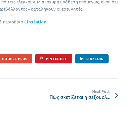
που τις ελέγχουν. Μια ισχυρή υπόθεση επομένως, είναι ότι
περιβάλλοντος» καταλήγουν οι ερευνητές.
ό περιοδικό
Circulation
.
GOOGLE PLUS
PINTEREST
LINKEDIN
Next Post
Πώς σχετίζεται η σεξουαλ...