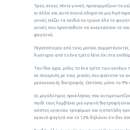
Τρεις στους πέντε γονείς προσαρμόζουν τα γεύ
οι άλλοι και αυτό συχνά οδηγεί σε μια λιγότερ
γονείς πιέζει τα παιδιά να τρώνε όλο το φαγητ
γονείς που προσπαθούν να αναγκάσουν τα παι
φαγητού.
Περισσότεροι από τους μισούς συμμετέχοντες ε
λιγότεροι από το ένα τρίτο λένε όχι στο επιδό
Την ίδια ώρα, μόλις το ένα τρίτο των γονέων π
σε σύγκριση με τους μισούς που φαίνεται να 
μεσογειακής διατροφής. Ωστόσο, μόνο το 9% έ
Οι μεγαλύτερες προκλήσεις που αντιμετωπίζου
παιδί τους λαμβάνει μια υγιεινή διατροφή είνα
κόστος υγιεινών τροφίμων και η σπατάλη τροφ
υγιεινό φαγητό και το 12% δηλώνει ότι δεν έχ