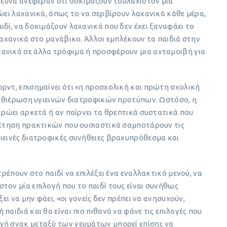
έρευνα ανέφεραν ότι δοκιμάζουν τουλάχιστον μια
ρώει λαχανικά, όπως το να σερβίρουν λαχανικά κάθε μέρα,
δί, να δοκιμάζουν λαχανικά που δεν έχει ξαναφάει το
λαχανικά στο μανάβικο. Άλλοι εμπλέκουν τα παιδιά στην
ανικά σε άλλα τρόφιμα ή προσφέρουν μια ανταμοιβή για
ρντ, επισημαίνει ότι «η προσχολική και πρώτη σχολική
 καθιέρωση υγιεινών διατροφικών προτύπων. Ωστόσο, η
τρώει αρκετά ή αν παίρνει τα θρεπτικά συστατικά που
οθέτηση πρακτικών που ουσιαστικά σαμποτάρουν τις
ιεινές διατροφικές συνήθειες βραχυπρόθεσμα και
τρέπουν στο παιδί να επιλέξει ένα εναλλακτικό μενού, να
τον μία επιλογή που το παιδί τους είναι συνήθως
ει να μην φάει, «οι γονείς δεν πρέπει να ανησυχούν,
παιδιά και θα είναι πιο πιθανό να φάνε τις επιλογές που
γή σνακ μεταξύ των γευμάτων μπορεί επίσης να