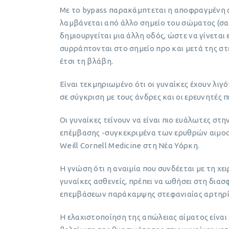
Με το bypass παρακάμπτεται η αποφραγμένη 
λαμβάνεται από άλλο σημείο του σώματος (σαφ
δημιουργείται μια άλλη οδός, ώστε να γίνετα
συρράπτονται στο σημείο προ και μετά της 
έτσι τη βλάβη.
Είναι τεκμηριωμένο ότι οι γυναίκες έχουν λι
σε σύγκριση με τους άνδρες και οι ερευνητές 
Οι γυναίκες τείνουν να είναι πιο ευάλωτες στ
επέμβασης -συγκεκριμένα των ερυθρών αιμοσφα
Weill Cornell Medicine στη Νέα Υόρκη.
Η γνώση ότι η αναιμία που συνδέεται με τη χε
γυναίκες ασθενείς, πρέπει να ωθήσει στη δια
επεμβάσεων παράκαμψης στεφανιαίας αρτηρία
Η ελαχιστοποίηση της απώλειας αίματος είναι