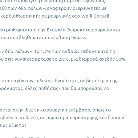
τά από χειρουργική επέμβαση αορτοστεφανιαίας
ξύ των δύο φύλων», αναφέρουν οι ερευνητές με
καρδιοθωρακικής χειρουργικής στο Weill Cornell.
γκεντρώθηκαν από την Εταιρεία Θωρακοχειρουργών και
 που υποβλήθηκαν σε επέμβαση bypass.
ων δύο φύλων»: Το 1,7% των ανδρών πέθανε κατά τη
 στις γυναίκες έφτασε το 2,8%, μια διαφορά σχεδόν 50%,
ών παραγόντων -ηλικία, εθνικότητα, σοβαρότητα της
ράγματος, άλλες παθήσεις- που θα μπορούσαν να
νται στην ίδια τη χειρουργική επέμβαση, όπως το
τηθούν οι ασθενείς σε μηχάνημα παράκαμψης καρδιακών
ιας αίματος.