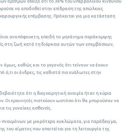
ων αριθμών έδειξε ότι το 38% του υπερβολικού κινδύνου
ορούσε να αποδοθεί στην επίδραση της απώλειας
χειρουργικής επέμβασης. Πρόκειται για μια κατάσταση
 είναι αναπόφευκτη, επειδή το μηχάνημα παράκαμψης
ίς στη ζωή κατά τη διάρκεια αυτών των επεμβάσεων,
 όμως, καθώς και το γεγονός ότι τείνουν να έχουν
ό,τι οι άνδρες, τις καθιστά πιο ευάλωτες στην
 βεβαιότητα ότι η διεγχειρητική αναιμία ήταν η κύρια
ν. Οι ερευνητές πιστεύουν ωστόσο ότι θα μπορούσαν να
ια τις γυναίκες ασθενείς.
πνευμόνων με μικρότερα κυκλώματα, για παράδειγμα,
ς του αίματος που απαιτείται για τη λειτουργία της