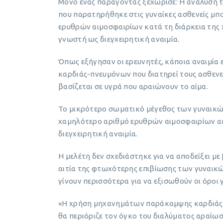
Μόνο ένας παράγοντας ξεχώρισε: Η ανάλυση τ
που παρατηρήθηκε στις γυναίκες ασθενείς μπ
ερυθρών αιμοσφαιρίων κατά τη διάρκεια της 
γνωστή ως διεγχειρητική αναιμία.
Όπως εξήγησαν οι ερευνητές, κάποια αναιμία
καρδιάς-πνευμόνων που διατηρεί τους ασθενε
βασίζεται σε υγρά που αραιώνουν το αίμα.
Το μικρότερο σωματικό μέγεθος των γυναικών
χαμηλότερο αριθμό ερυθρών αιμοσφαιρίων από 
διεγχειρητική αναιμία.
Η μελέτη δεν σχεδιάστηκε για να αποδείξει με
αιτία της φτωχότερης επιβίωσης των γυναικώ
γίνουν περισσότερα για να εξισωθούν οι όροι γ
«Η χρήση μηχανημάτων παράκαμψης καρδιάς-
θα περιόριζε τον όγκο του διαλύματος αραίωση