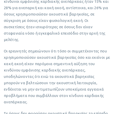
κίνδυνοι εμφάνισης καρδιακής ανεπάρκειας ήταν 15% και
28% για ανεπαρκή και κακή ακοή, αντίστοιχα, και 26% για
όσους χρησιμοποιούσαν ακουστικά βαρηκοΐας, σε
σύγκριση με όσους είχαν φυσιολογική ακοή. Οι
συσχετίσεις ήταν ισχυρότερες σε όσους δεν είχαν
στεφανιαία νόσο ή εγκεφαλικό επεισόδιο στην αρχή της
μελέτης.
Οι ερευνητές σημειώνουν ότι τόσο οι συμμετέχοντες που
χρησιμοποιούσαν ακουστικά βαρηκοΐας όσο και εκείνοι με
κακή ακοή είχαν παρόμοια σημαντική αύξηση του
κινδύνου εμφάνισης καρδιακής ανεπάρκειας,
υποδηλώνοντας ότι ενώ τα ακουστικά βαρηκοΐας
μπορούν να βελτιώσουν την ακουστική λειτουργία,
ενδέχεται να μην αντιμετωπίζουν υποκείμενα αγγειακά
προβλήματα που συμβάλλουν στον κίνδυνο καρδιακής
ανεπάρκειας.
Σε όσους δεν φορούσαν ακουστικά βαρηκοΐας το επίπεδο