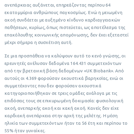
ανεπάρκειας αυξάνεται, επηρεάζοντας περίπου 64
εκατομμύρια ανθρώπους παγκοσμίως. Ενώ η μειωμένη
ακοή συνδέεται με αυξημένο κίνδυνο καρδιαγγειακών
παθήσεων, κυρίως, όπως πιστεύεται, ως αποτέλεσμα της
επακόλουθης κοινωνικής απομόνωσης, δεν έχει εξεταστεί
μέχρι σήμερα η συσχέτιση αυτή.
Σε μια προσπάθεια να καλύψουν αυτό το κενό γνώσης, οι
ερευνητές ανέλυσαν δεδομένα 164.431 συμμετεχόντων
από την βρετανική βάση δεδομένων «UK Biobank». Από
αυτούς οι 4.369 φορούσαν ακουστικά βαρηκοΐας, ενώ οι
συμμετέχοντες που δεν φορούσαν ακουστικά
κατηγοριοποιήθηκαν σε τρεις ομάδες ανάλογα με τις
επιδόσεις τους σε επικυρωμένη δοκιμασία: φυσιολογική
ακοή, ανεπαρκής ακοή και κακή ακοή. Κανείς δεν είχε
καρδιακή ανεπάρκεια στην αρχή της μελέτης. Η μέση
ηλικία των συμμετεχόντων ήταν τα 56 έτη και περίπου το
55% ήταν γυναίκες.