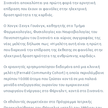
Σινσινάτι αποκαλύπτει για πρώτη φορά την αρνητική
επίδραση που έχουν οι φαινόλες στην ηλεκτρική
δραστηριότητα της καρδιάς.
Ο Χονγκ-Σενγκ Γουάνγκ, καθηγητής στο Τμήμα
Φαρμακολογίας, Φυσιολογίας και Νευροβιολογίας του
Πανεπιστημίου του Σινσινάτι και κύριος συγγραφέας της
νέας μελέτης δήλωσε πως: «Η μελέτη αυτή είναι η πρώτη
που διερευνά την επίδραση της έκθεσης σε φαινόλες στην
ηλεκτρική δραστηριότητα της ανθρώπινης καρδιάς».
Οι ερευνητές χρησιμοποίησαν δεδομένα από μια κλινική
μελέτη (Fernald Community Cohort) η οποία περιελάμβανε
περίπου 10.000 άτομα που ζούσαν κοντά σε μια παλαιά
μονάδα επεξεργασίας ουρανίου του αμερικανικού
υπουργείου Ενέργειας στο Φέρναλντ, κοντά στο Σινσινάτι.
Οι εθελοντές συμμετείχαν στο Πρόγραμμα Ιατρικής
Παρακολούθησης του Φέρναλντ μεταξύ του 1990 και του