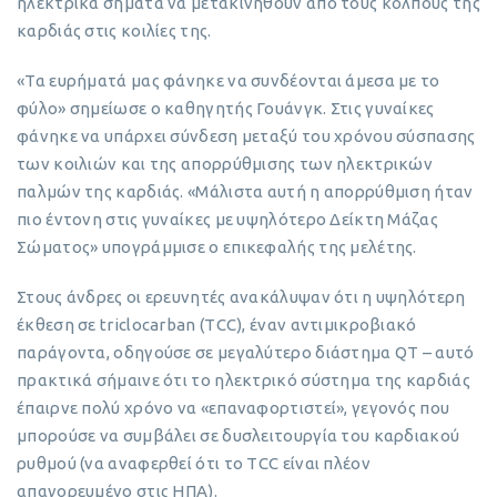
ηλεκτρικά σήματα να μετακινηθούν από τους κόλπους της
καρδιάς στις κοιλίες της.
«Τα ευρήματά μας φάνηκε να συνδέονται άμεσα με το
φύλο» σημείωσε ο καθηγητής Γουάνγκ. Στις γυναίκες
φάνηκε να υπάρχει σύνδεση μεταξύ του χρόνου σύσπασης
των κοιλιών και της απορρύθμισης των ηλεκτρικών
παλμών της καρδιάς. «Μάλιστα αυτή η απορρύθμιση ήταν
πιο έντονη στις γυναίκες με υψηλότερο Δείκτη Μάζας
Σώματος» υπογράμμισε ο επικεφαλής της μελέτης.
Στους άνδρες οι ερευνητές ανακάλυψαν ότι η υψηλότερη
έκθεση σε triclocarban (TCC), έναν αντιμικροβιακό
παράγοντα, οδηγούσε σε μεγαλύτερο διάστημα QT – αυτό
πρακτικά σήμαινε ότι το ηλεκτρικό σύστημα της καρδιάς
έπαιρνε πολύ χρόνο να «επαναφορτιστεί», γεγονός που
μπορούσε να συμβάλει σε δυσλειτουργία του καρδιακού
ρυθμού (να αναφερθεί ότι το TCC είναι πλέον
απαγορευμένο στις ΗΠΑ).