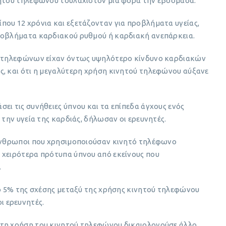
νητού τηλεφώνου τουλάχιστον μία φορά την εβδομάδα.
που 12 χρόνια και εξετάζονταν για προβλήματα υγείας,
προβλήματα καρδιακού ρυθμού ή καρδιακή ανεπάρκεια.
ών τηλεφώνων είχαν όντως υψηλότερο κίνδυνο καρδιακών
ς, και ότι η μεγαλύτερη χρήση κινητού τηλεφώνου αύξανε
ει τις συνήθειες ύπνου και τα επίπεδα άγχους ενός
 την υγεία της καρδιάς, δήλωσαν οι ερευνητές.
 άνθρωποι που χρησιμοποιούσαν κινητό τηλέφωνο
 χειρότερα πρότυπα ύπνου από εκείνους που
.
το 5% της σχέσης μεταξύ της χρήσης κινητού τηλεφώνου
 ερευνητές.
 τη χρήση του κινητού τηλεφώνου δικαιολογούσε άλλο