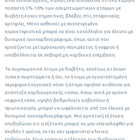
είναι ενδεδειγμένος, καθώς έχει αποδειχθεί ότι ένα χαμηλό
ποσοστό 5%-10% των ασυμπτωματικών ατόμων με
διαβήτη έχουν σημαντικές βλάβες στις στεφανιαίες
αρτηρίες. Μόνο ασθενείς με συγκεκριμένα
χαρακτηριστικά μπορεί να είναι κατάλληλοι για έλεγχο με
δυναμικό ηχοκαρδιογράφημα, όπως αυτοί που
χρειάζονται μεταμόσχευση παγκρέατος ή νεφρού ή
υποβάλλονται σε σοβαρή μη καρδιακή επέμβαση.
Τα συμπωματικά άτομα με διαβήτη, ασχέτως αν έχουν
τυπικά συμπτώματα ή όχι, τα άτομα με εγκατεστημένη
περιφερική αγγειακή νόσο ή άτομα υψηλού κινδύνου για
ανάπτυξη καρδιαγγειακής νόσου, όπως αυτά με χρόνια
νεφρική νόσο, υψηλή βαθμολογία ασβεστίου ή
πρωτεϊνουρία, μπορεί να ωφελούνται από τον έλεγχο με
δυναμικό ηχοκαρδιογράφημα. Μια αρνητική εξέταση
υποδηλώνει ότι η εξέταση μπορεί να μην επαναληφθεί για
σχεδόν 5 χρόνια, εκτός εάν εμφανιστεί κλινική
επιδείνωση. Είναι χρήσιμη η εξέταση των διαβητικών