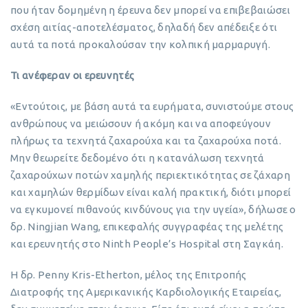
που ήταν δομημένη η έρευνα δεν μπορεί να επιβεβαιώσει
σχέση αιτίας-αποτελέσματος, δηλαδή δεν απέδειξε ότι
αυτά τα ποτά προκαλούσαν την κολπική μαρμαρυγή.
Τι ανέφεραν οι ερευνητές
«Εντούτοις, με βάση αυτά τα ευρήματα, συνιστούμε στους
ανθρώπους να μειώσουν ή ακόμη και να αποφεύγουν
πλήρως τα τεχνητά ζαχαρούχα και τα ζαχαρούχα ποτά.
Μην θεωρείτε δεδομένο ότι η κατανάλωση τεχνητά
ζαχαρούχων ποτών χαμηλής περιεκτικότητας σε ζάχαρη
και χαμηλών θερμίδων είναι καλή πρακτική, διότι μπορεί
να εγκυμονεί πιθανούς κινδύνους για την υγεία», δήλωσε ο
δρ. Ningjian Wang, επικεφαλής συγγραφέας της μελέτης
και ερευνητής στο Ninth People’s Hospital στη Σαγκάη.
Η δρ. Penny Kris-Etherton, μέλος της Επιτροπής
Διατροφής της Αμερικανικής Καρδιολογικής Εταιρείας,