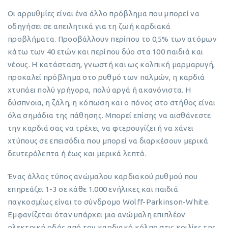
Οι αρρυθμίες είναι ένα άλλο πρόβλημα που μπορεί να
οδηγήσει σε απειλητικά για τη ζωή καρδιακά
προβλήματα. Προσβάλλουν περίπου το 0,5% των ατόμων
κάτω των 40 ετών και περίπου δύο στα 100 παιδιά και
νέους. Η κατάσταση, γνωστή και ως κολπική μαρμαρυγή,
προκαλεί πρόβλημα στο ρυθμό των παλμών, η καρδιά
χτυπάει πολύ γρήγορα, πολύ αργά ή ακανόνιστα. Η
δύσπνοια, η ζάλη, η κόπωση και ο πόνος στο στήθος είναι
όλα σημάδια της πάθησης. Μπορεί επίσης να αισθάνεστε
την καρδιά σας να τρέχει, να φτερουγίζει ή να χάνει
χτύπους σε επεισόδια που μπορεί να διαρκέσουν μερικά
δευτερόλεπτα ή έως και μερικά λεπτά.
Ένας άλλος τύπος ανώμαλου καρδιακού ρυθμού που
επηρεάζει 1-3 σε κάθε 1.000 ενήλικες και παιδιά
παγκοσμίως είναι το σύνδρομο Wolff-Parkinson-White.
Εμφανίζεται όταν υπάρχει μια ανώμαλη επιπλέον
ηλεκτρική οδός από τoν καρδιακό κόλπο στις κοιλίες της