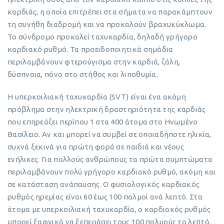
καρδιάς, η οποία επιτρέπει στα σήματα να παρακάμπτουν
τη συνήθη διαδρομή και να προκαλούν βραχυκύκλωμα.
Το σύνδρομο προκαλεί ταχυκαρδία, δηλαδή γρήγορο
καρδιακό ρυθμό. Τα προειδοποιητικά σημάδια
περιλαμβάνουν φτερούγισμα στην καρδιά, ζάλη,
δύσπνοια, πόνο στο στήθος και λιποθυμία.
Η υπερκοιλιακή ταχυκαρδία (SVT) είναι ένα ακόμη
πρόβλημα στην ηλεκτρική δραστηριότητα της καρδιάς
που επηρεάζει περίπου 1 στα 400 άτομα στο Ηνωμένο
Βασίλειο. Αν και μπορεί να συμβεί σε οποιαδήποτε ηλικία,
συχνά ξεκινά για πρώτη φορά σε παιδιά και νέους
ενήλικες. Για πολλούς ανθρώπους τα πρώτα συμπτώματα
περιλαμβάνουν πολύ γρήγορο καρδιακό ρυθμό, ακόμη και
σε κατάσταση ανάπαυσης. Ο φυσιολογικός καρδιακός
ρυθμός ηρεμίας είναι 60 έως 100 παλμοί ανά λεπτό. Στα
άτομα με υπερκοιλιακή ταχυκαρδία, ο καρδιακός ρυθμός
μπορεί ξαφνικά να ξεπεράσει τους 100 παλμούς το λεπτό.