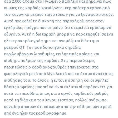
στα 2.000 άτομα στο Ηνωμένο Βασίλειο και σημαίνει πως
οι μύες της καρδιάς χρειάζονται περισσότερο χρόνο από
τον κανονικό μεταξύ των χτύπων για να ξαναφορτιστούν.
Αυτό προκαλεί τη διακοπή της παροχής αίματος στον
εγκέφαλο, πράγμα που σημαίνει ότι στερείται προσωρινά
οξυγόνο. Αυτή η διαταραχή μπορεί να παρατηρηθεί σε ένα
ηλεκτροκαρδιογράφημα και ονομάζεται διάστημα
μακρού QT. Τα προειδοποιητικά σημάδια
περιλαμβάνουν λιποθυμίες, επιληπτικές κρίσεις και
αίσθημα παλμών της καρδιάς. Στις περισσότερες
περιπτώσεις ο καρδιακός ρυθμός επανέρχεται στο
φυσιολογικό μετά από λίγα λεπτά και το άτομο ανακτά τις
αισθήσεις του. Το άγχος, η έντονη άσκηση και οι υψηλές
δόσεις καφεΐνης μπορεί να είναι εκλυτικοί παράγοντες για
αυτά τα επεισόδια, όπως και ο αργός καρδιακός ρυθμός
κατά τη διάρκεια του ύπνου. Ωστόσο, πολλοί άνθρωποι
συνειδητοποιούν ότι πάσχουν από την πάθηση μόνο μετά
από ένα ηλεκτροκαρδιογράφημα.